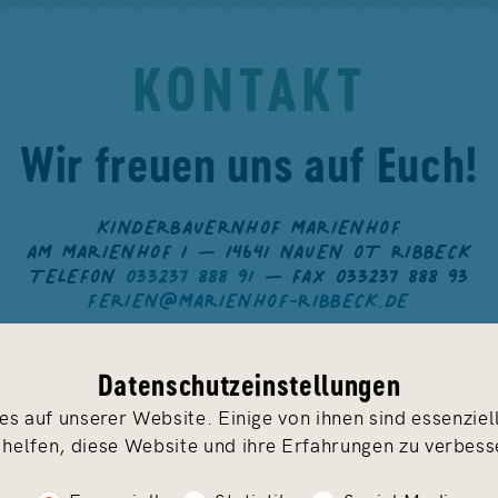
KONTAKT
Wir freuen uns auf Euch!
KINDERBAUERNHOF MARIENHOF
AM MARIENHOF 1 — 14641 NAUEN OT RIBBECK
TELEFON
033237 888 91
— FAX 033237 888 93
FERIEN@MARIENHOF-RIBBECK.DE
Datenschutzeinstellungen
s auf unserer Website. Einige von ihnen sind essenzie
 helfen, diese Website und ihre Erfahrungen zu verbess