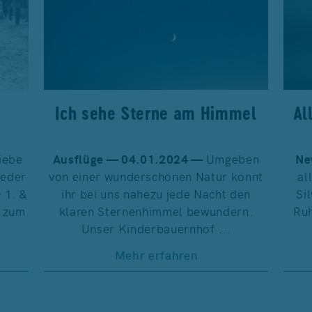
Ich sehe Sterne am Himmel
Al
iebe
Ausflüge — 04.01.2024 —
Umgeben
Ne
ieder
von einer wunderschönen Natur könnt
al
 1. &
ihr bei uns nahezu jede Nacht den
Si
– zum
klaren Sternenhimmel bewundern.
Ruh
Unser Kinderbauernhof ...
Mehr erfahren