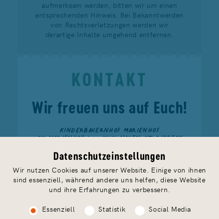
aufmerksam werden, bitten wir um einen
entsprechenden Hinweis. Bei Bekanntwerden
von Rechtsverletzungen werden wir
derartige Inhalte umgehend entfernen.
KONTAKT
Wir freuen uns auf Euch!
KINDERBAUERNHOF MARIENHOF
AM MARIENHOF 1 — 14641 NAUEN OT RIBBECK
TELEFON
033237 888 91
— FAX 033237 888 93
FERIEN@MARIENHOF-RIBBECK.DE
Datenschutzeinstellungen
Wir nutzen Cookies auf unserer Website. Einige von ihnen
sind essenziell, während andere uns helfen, diese Website
und ihre Erfahrungen zu verbessern.
Essenziell
Statistik
Social Media