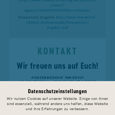
e/start?
agency=026399000000&ba=schueler
Reiseschutz Angebot
http://www.marienhof-
ribbeck.de/downloads/Reiseschutz-
Angebot.pdf
KONTAKT
Wir freuen uns auf Euch!
KINDERBAUERNHOF MARIENHOF
AM MARIENHOF 1 — 14641 NAUEN OT RIBBECK
TELEFON
033237 888 91
— FAX 033237 888 93
FERIEN@MARIENHOF-RIBBECK.DE
Datenschutzeinstellungen
Wir nutzen Cookies auf unserer Website. Einige von ihnen
sind essenziell, während andere uns helfen, diese Website
und ihre Erfahrungen zu verbessern.