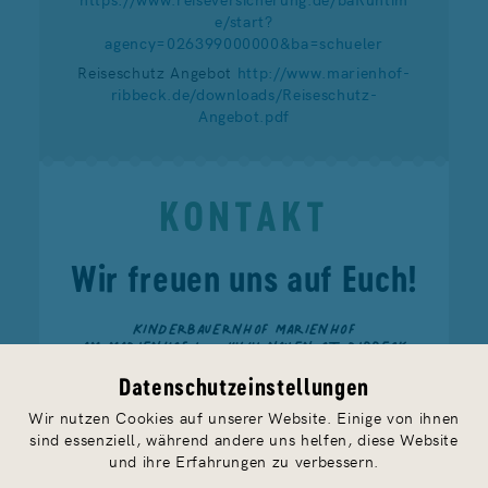
e/start?
agency=026399000000&ba=schueler
Reiseschutz Angebot
http://www.marienhof-
ribbeck.de/downloads/Reiseschutz-
Angebot.pdf
KONTAKT
Wir freuen uns auf Euch!
KINDERBAUERNHOF MARIENHOF
AM MARIENHOF 1 — 14641 NAUEN OT RIBBECK
TELEFON
033237 888 91
— FAX 033237 888 93
FERIEN@MARIENHOF-RIBBECK.DE
Datenschutzeinstellungen
Wir nutzen Cookies auf unserer Website. Einige von ihnen
sind essenziell, während andere uns helfen, diese Website
und ihre Erfahrungen zu verbessern.